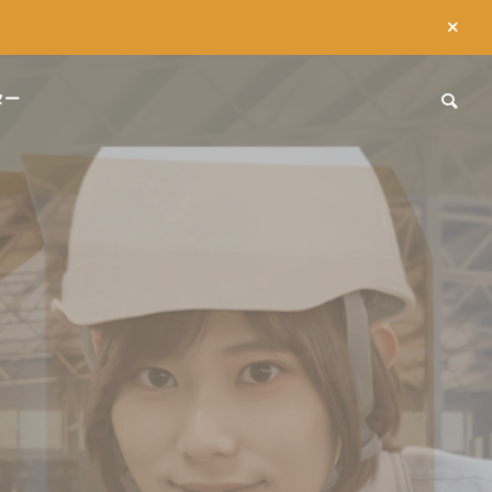
ター
素材について
素材について
ABOUT US
私達について
ダンボール授乳室の未来
ダンボールと
り出す
性