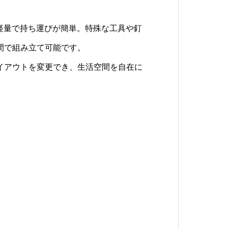
は、軽量で持ち運びが簡単。特殊な工具や釘
な風合いを活かし、シンプルでエレガン
は、すべてリサイクル可能な素材で作られて
間で組み立て可能です。
us Roomは、どんなインテリアにもマ
にやさしいリサイクルプロセスにより、
イアウトを変更でき、生活空間を自在に
用的な機能性を両立した製品を提供しま
可能な社会の実現に貢献します。