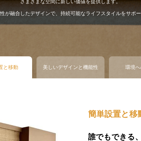
さまざまな空間に新しい価値を提供します。
性が融合したデザインで、持続可能なライフスタイルをサポー
置と移動
美しいデザインと機能性
環境へ
簡単設置と移
美しいデザイ
環境への配慮
誰でもできる
目にも心にも
持続可能な未