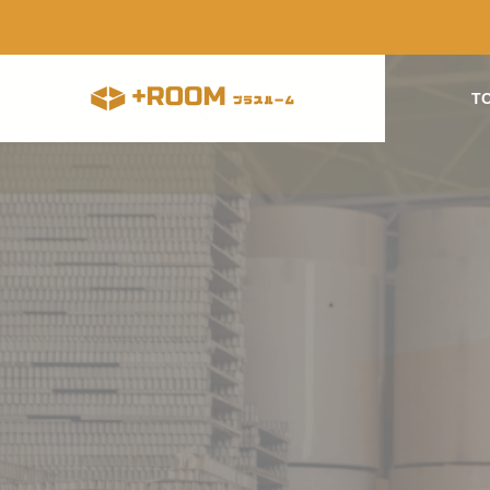
T
素材について
素材に
COMPANY
会社概要
BLOG
ABOUT US
ブログ
会社概要
STORY
界的な
高強度ダンボールの市場性に
高強度
開発ストーリー
あな
ついて
(トライ