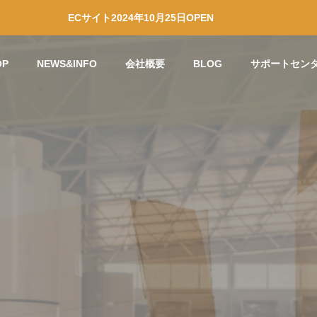
ECサイト2024年10月25日OPEN
OP
NEWS&INFO
会社概要
BLOG
サポートセン
ついて
素材について
Social contribution
 PROFILE
activities
社会貢献活動
ダンボールの誕生秘話
ダンボールによる災害関連商
ただけの空間を、手軽に創
ウォール)
品の将来性