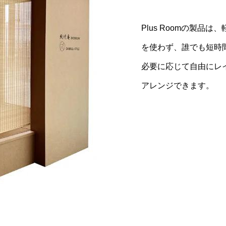
への一歩
Plus Roomの製品
高強度段ボールの自然
Plus Roomの製品
を使わず、誰でも短時
トなデザインを実現。Pl
います。使用後も環境
必要に応じて自由にレ
ッチする美しさと、実
廃棄物を減らし、持続
アレンジできます。
す。