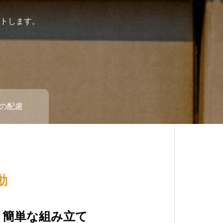
トします。
の配慮
動
ンと機能性
、簡単な組み立て
やさしいデザイン
来への一歩持続可能な未来