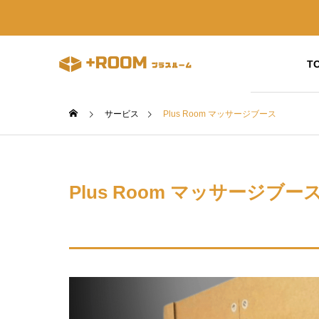
T
サービス
Plus Room マッサージブース
素材について
素材に
COMPANY
会社概要
Plus Room マッサージブー
BLOG
ABOUT US
ブログ
会社概要
高強度ダ
STORY
界的な
高強度ダンボールの市場性に
高強度
開発ストーリー
ついて
(トライ