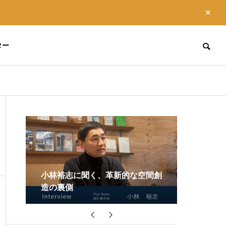
ター
素材について
素材について
ABOUT US
私達について
品の
小林裕志に聞く、革新的な空間創
造の裏側
高強度ダ
ダンボール授乳室の未来
ダンボールと
性