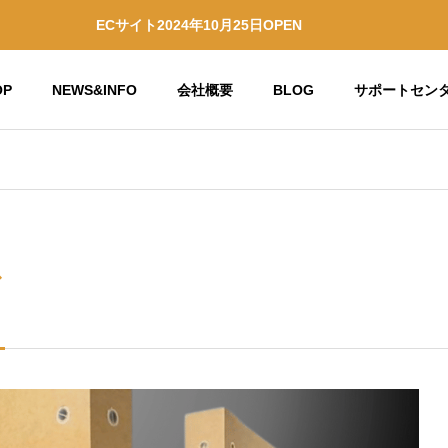
ECサイト2024年10月25日OPEN
OP
NEWS&INFO
会社概要
BLOG
サポートセン
ついて
素材について
Social contribution
 PROFILE
activities
ス
社会貢献活動
ダンボールによる災害関連商
ンボールについて
将来性
ダンボールの誕生秘話
ダンボールによる災害関連商
ウォール)
品の将来性